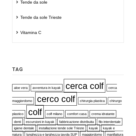
Tende da sole
Tende da sole Trieste
Vitamina C
TAG
cerca colf
aloe vera
avventura in kayak
cerca
cerco colf
maggiordomo
chirurgia plastica
chirurgo
colf
plastico
colf milano
comfort casa
crema idratante
denti
escursioni in kayak
fabbricazione distribuita
filo interdentale
igiene dentale
installazione tende sole Trieste
kayak
kayak e
natura
lunghezza e larghezza tavola SUP
maggiordomo
manifattura