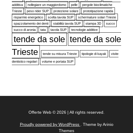
additiva
nollegiare un maggiordomo
pelle
pergole bioclimatiche
Trieste
peso rider SUP
protezione solare
prototipazione rapida
risparmio energetico
scelta tavola SUP
schermature solari Trieste
spazzolamento dei denti
stabilità tavola SUP
stampa 3D
succo
succo di aronia
tata
tavola SUP
tecnologie additive
tende da sole
tende da sole
Trieste
tende su misura Trieste
tipologie di kayak
visite
dentistico regolari
volume e portata SUP
Offerte Web
©
2026
|
All rights reserved.
Proudly powered by WordPress
. Theme by Arinio
Themes