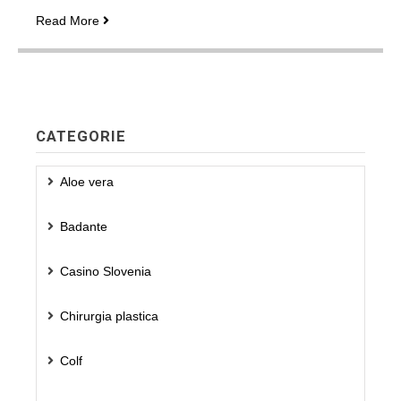
Succo
Read More
di
aronia,
il
vero
succo
della
CATEGORIE
salute
Aloe vera
Badante
Casino Slovenia
Chirurgia plastica
Colf